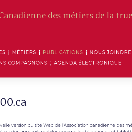
Canadienne des métiers de la true
ES
MÉTIERS
PUBLICATIONS
NOUS JOINDRE
ENS COMPAGNONS
AGENDA ÉLECTRONIQUE
00.ca
lle version du site Web de l’Association canadienne des métie
lté sur des appareils mobiles comme les téléphones et tablette