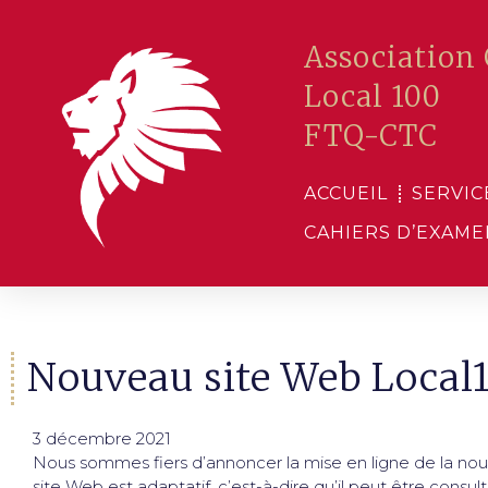
Association 
Local 100
FTQ-CTC
ACCUEIL
SERVIC
CAHIERS D’EXAM
Nouveau site Web Local1
3 décembre 2021
Nous sommes fiers d’annoncer la mise en ligne de la nouve
site Web est adaptatif, c’est-à-dire qu’il peut être consu