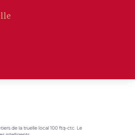
lle
rs de la truelle local 100 ftq-ctc. Le
s intelligents.