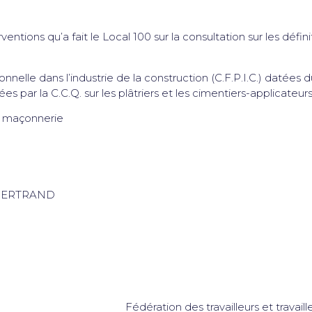
entions qu’a fait le Local 100 sur la consultation sur les défi
elle dans l’industrie de la construction (C.F.P.I.C.) datées d
s par la C.C.Q. sur les plâtriers et les cimentiers-applicateurs
de maçonnerie
 BERTRAND
Fédération des travailleurs et trava