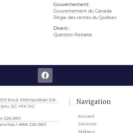
Gouvernement:
Gouvernement du Canada
Régie des rentes du Québec
Divers :
Question Retraite
290 boul. Métropolitain Est
Navigation
njou, QC H1K 1A2
Accueil
14 326-3691
Services
ans frais 1 888 326-3691
Métiers